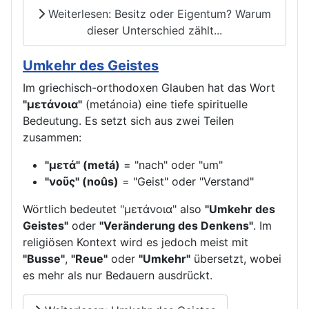
Weiterlesen: Besitz oder Eigentum? Warum
dieser Unterschied zählt...
Umkehr des Geistes
Im griechisch-orthodoxen Glauben hat das Wort
"μετάνοια"
(metánoia) eine tiefe spirituelle
Bedeutung. Es setzt sich aus zwei Teilen
zusammen:
"μετά" (metá)
= "nach" oder "um"
"νοῦς" (noûs)
= "Geist" oder "Verstand"
Wörtlich bedeutet "μετάνοια" also
"Umkehr des
Geistes"
oder
"Veränderung des Denkens"
. Im
religiösen Kontext wird es jedoch meist mit
"Busse"
,
"Reue"
oder
"Umkehr"
übersetzt, wobei
es mehr als nur Bedauern ausdrückt.