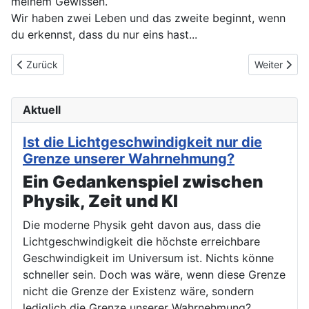
meinem Gewissen.
Wir haben zwei Leben und das zweite beginnt, wenn
du erkennst, dass du nur eins hast...
Vorheriger Beitrag: Ist die Lichtgeschwindigkeit nur die Grenz
Nächster Bei
Zurück
Weiter
Aktuell
Ist die Lichtgeschwindigkeit nur die
Grenze unserer Wahrnehmung?
Ein Gedankenspiel zwischen
Physik, Zeit und KI
Die moderne Physik geht davon aus, dass die
Lichtgeschwindigkeit die höchste erreichbare
Geschwindigkeit im Universum ist. Nichts könne
schneller sein. Doch was wäre, wenn diese Grenze
nicht die Grenze der Existenz wäre, sondern
lediglich die Grenze unserer Wahrnehmung?