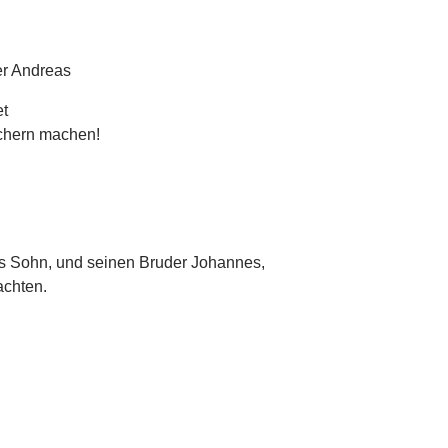
er Andreas
et
schern machen!
us Sohn, und seinen Bruder Johannes,
achten.