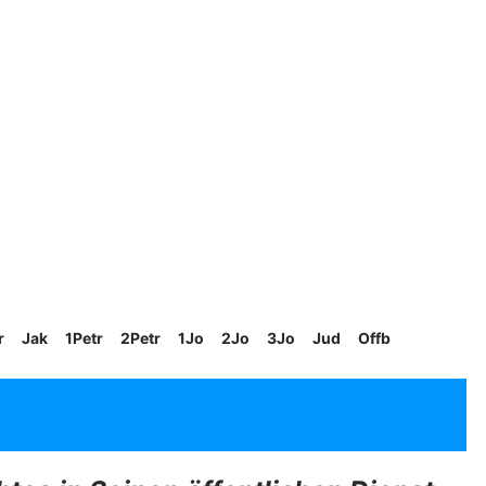
r
Jak
1Petr
2Petr
1Jo
2Jo
3Jo
Jud
Offb