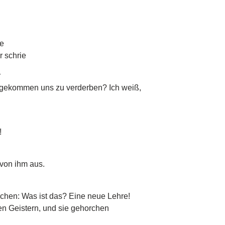
ge
r schrie
r
u gekommen uns zu verderben? Ich weiß,
!
 von ihm aus.
achen: Was ist das? Eine neue Lehre!
en Geistern, und sie gehorchen