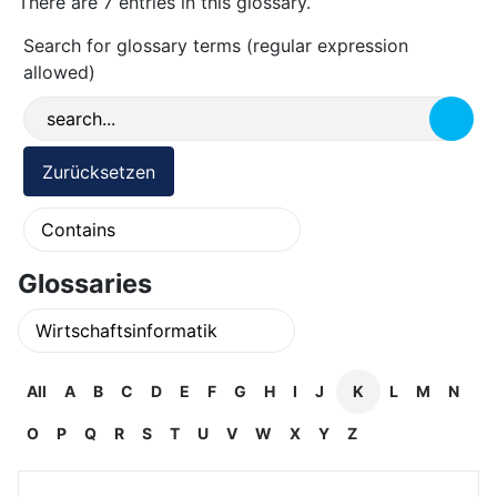
There are 7 entries in this glossary.
Search for glossary terms (regular expression
allowed)
Glossaries
All
A
B
C
D
E
F
G
H
I
J
K
L
M
N
O
P
Q
R
S
T
U
V
W
X
Y
Z