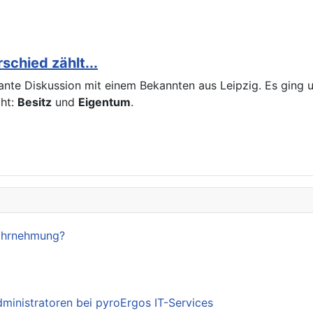
chied zählt...
ssante Diskussion mit einem Bekannten aus Leipzig. Es gin
cht:
Besitz
und
Eigentum
.
Wahrnehmung?
dministratoren bei pyroErgos IT-Services