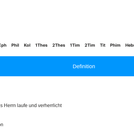
Eph
Phil
Kol
1Thes
2Thes
1Tim
2Tim
Tit
Phim
Heb
Definition
es Herrn laufe und verherrlicht
on